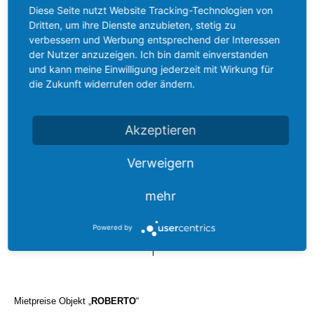
Einkaufsmöglichkeiten,
Diese Seite nutzt Website Tracking-Technologien von
Restaurants, Sportaktivitäten
Dritten, um ihre Dienste anzubieten, stetig zu
und Reiterhöfe sind im
verbessern und Werbung entsprechend der Interessen
gesamten Gebiet vorhanden.
der Nutzer anzuzeigen. Ich bin damit einverstanden
Das Hotel "CHIA Laguna
und kann meine Einwilligung jederzeit mit Wirkung für
Resort" mit Apotheke,
Supermarkt, Boutiquen, Bar,
die Zukunft widerrufen oder ändern.
Pizzeria, Restaurant und
touristischen Veranstaltungen
ca. 700 m entfernt.
CHIA
ist
Akzeptieren
auch ein sehr gutes Surfer-
Gebiet.
Der Ort
PULA
(ca. 6.000
Verweigern
Ew.) ist ca. 18 km entfernt.
Entfernung vom Flughafen
mehr
CAGLIARI
ca. 55 km - von
OLBIA
ca. 3,5 Autostunden
und
ALGHERO
ca. 2,5
Powered by
Autostunden.
Mietpreise Objekt
„
ROBERTO
“