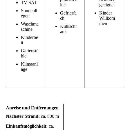
TV SAT
ine
geeignet
Sonnenli
Gefrierfa
Kinder
egen
ch
Willkom
men
Waschma
Kühlschr
schine
ank
Kinderbe
tt
Gartenstü
hle
Klimaanl
age
Anreise und Entfernungen
Nächster Strand:
ca. 800 m
Einkaufsmöglichkeit:
ca.