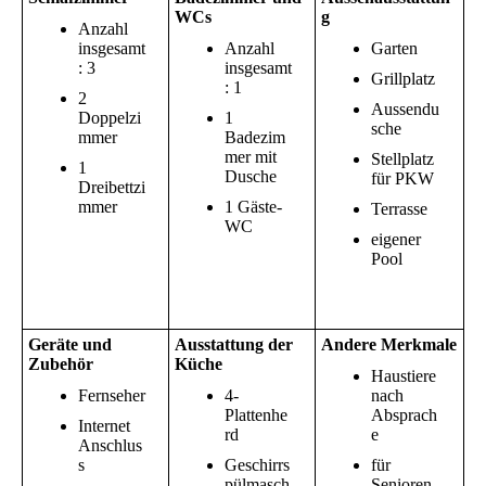
WCs
g
Anzahl
insgesamt
Anzahl
Garten
: 3
insgesamt
Grillplatz
: 1
2
Aussendu
Doppelzi
1
sche
mmer
Badezim
mer mit
Stellplatz
1
Dusche
für PKW
Dreibettzi
mmer
1 Gäste-
Terrasse
WC
eigener
Pool
Geräte und
Ausstattung der
Andere Merkmale
Zubehör
Küche
Haustiere
Fernseher
4-
nach
Plattenhe
Absprach
Internet
rd
e
Anschlus
s
Geschirrs
für
pülmasch
Senioren