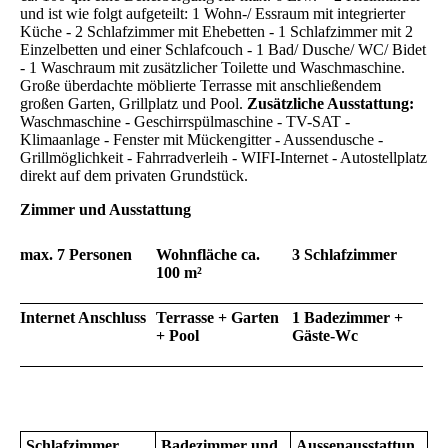
und ist wie folgt aufgeteilt: 1 Wohn-/ Essraum mit integrierter
Küche - 2 Schlafzimmer mit Ehebetten - 1 Schlafzimmer mit 2
Einzelbetten und einer Schlafcouch - 1 Bad/ Dusche/ WC/ Bidet
- 1 Waschraum mit zusätzlicher Toilette und Waschmaschine.
Große überdachte möblierte Terrasse mit anschließendem
großen Garten, Grillplatz und Pool.
Zusätzliche Ausstattung:
Waschmaschine - Geschirrspülmaschine - TV-SAT -
Klimaanlage - Fenster mit Mückengitter - Aussendusche -
Grillmöglichkeit - Fahrradverleih - WIFI-Internet - Autostellplatz
direkt auf dem privaten Grundstück.
Zimmer und Ausstattung
max. 7 Personen
Wohnfläche ca.
3 Schlafzimmer
100 m²
Internet Anschluss
Terrasse + Garten
1 Badezimmer +
+ Pool
Gäste-Wc
Schlafzimmer
Badezimmer und
Aussenausstattun