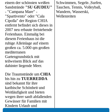
einem der schönsten weißen
Schwimmen, Segeln ,Surfen,
Sandstrände
"SU GIUDEU"
Tauchen, Tennis, Volleyball,
- "Campana Mare" -
Wandern, Wasserski,
"Spartivento" oder "Cala
Wellenreiten
Cipolla" der Region CHIA
entfernt befindet sich dieses in
2007 neu erbaute freistehende
Ferienhaus. Einmalig bei
diesem Ferienhaus ist die
ruhige Alleinlage auf einem
großen ca. 5.000 qm großen
mediterranen
Gartengrundstück mit
teilweisem Blick auf das
dahinter liegende Meer.
Die Traumstrände um
CHIA
bis hin zu
TUERREDDA
sind bekannt für ihre
karibische Schönheit und
Weitläufigkeit und bieten
wegen ihrer sanft abfallenden
Gewässer für Familien mit
Kindern Urlaub und
Badespass pur.