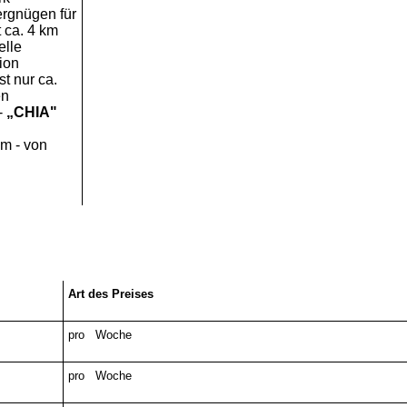
ergnügen für
t ca. 4 km
elle
ion
st nur ca.
en
-
„CHIA"
km - von
Art des Preises
pro Woche
pro Woche