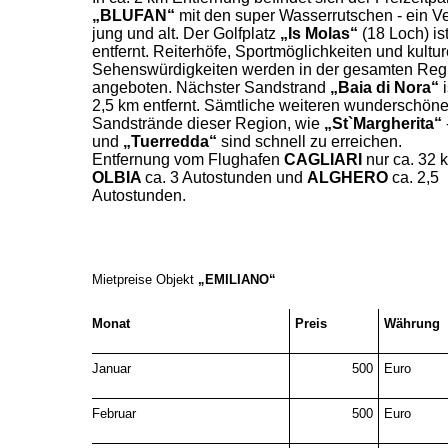
„BLUFAN“
mit den super Wasserrutschen - ein V
jung und alt. Der Golfplatz
„Is
Molas“
(18 Loch) is
entfernt. Reiterhöfe, Sportmöglichkeiten und kultur
Sehenswürdigkeiten werden in der gesamten Reg
angeboten. Nächster Sandstrand
„Baia di Nora“
i
2,5 km entfernt. Sämtliche weiteren wunderschön
Sandstrände dieser Region, wie
„St`Margherita“
und
„Tuerredda“
sind schnell zu erreichen.
Entfernung vom Flughafen
CAGLIARI
nur ca. 32 
OLBIA
ca. 3 Autostunden und
ALGHERO
ca. 2,5
Autostunden.
Mietpreise Objekt
„EMILIANO“
Monat
Preis
Währung
Januar
500
Euro
Februar
500
Euro