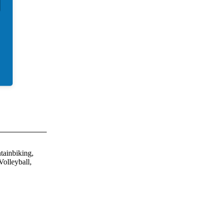
tainbiking,
olleyball,