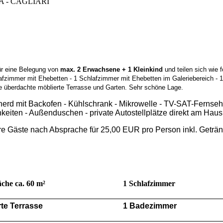
ULA - CAGLIARI
ür eine Belegung von
max. 2 Erwachsene + 1 Kleinkind
und teilen sich wie 
lafzimmer mit Ehebetten - 1 Schlafzimmer mit Ehebetten im Galeriebereich -
e überdachte möblierte Terrasse und Garten. Sehr schöne Lage.
rd mit Backofen - Kühlschrank - Mikrowelle - TV-SAT-Fernsehe
hkeiten - Außenduschen - private Autostellplätze direkt am Haus
re Gäste nach Absprache für 25,00 EUR pro Person inkl. Geträn
che ca. 60 m²
1 Schlafzimmer
te Terrasse
1 Badezimmer