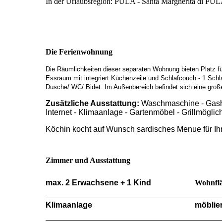
In der Urlaubsregion: PULA - Santa Margherita di P
Die Ferienwohnung
Die Räumlichkeiten dieser separaten Wohnung bieten Platz f
Essraum mit integriert Küchenzeile und Schlafcouch - 1 Sch
Dusche/ WC/ Bidet. Im Außenbereich befindet sich eine groß
Zusätzliche Ausstattung
:
Waschmaschine - Gashe
Internet - Klimaanlage - Gartenmöbel - Grillmöglic
Köchin kocht auf Wunsch sardisches Menue für Ih
Zimmer und Ausstattung
max. 2 Erwachsene + 1 Kind
Wohnflä
Klimaanlage
möblier