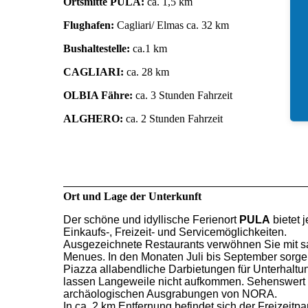
Ortsmitte PULA:
ca. 1,5 km
Flughafen:
Cagliari/ Elmas ca. 32 km
Bushaltestelle:
ca.1 km
CAGLIARI:
ca. 28 km
OLBIA Fähre:
ca. 3 Stunden Fahrzeit
ALGHERO:
ca. 2 Stunden Fahrzeit
Ort und Lage der Unterkunft
Der schöne und idyllische Ferienort
PULA
bietet j
Einkaufs-, Freizeit- und Servicemöglichkeiten.
Ausgezeichnete Restaurants verwöhnen Sie mit s
Menues. In den Monaten Juli bis September sorge
Piazza allabendliche Darbietungen für Unterhaltu
lassen Langeweile nicht aufkommen. Sehenswert 
archäologischen Ausgrabungen von NORA.
In ca. 2 km Entfernung befindet sich der Freizeitpa