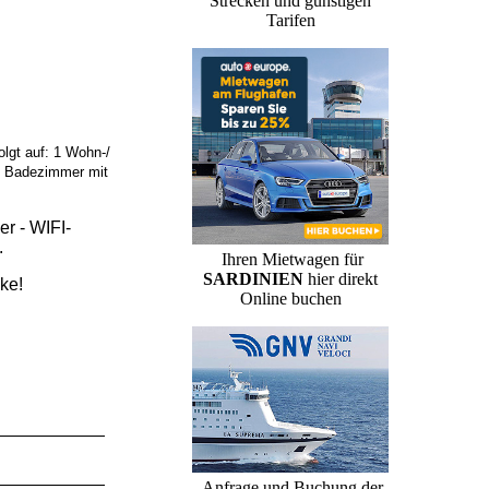
Strecken und günstigen
Tarifen
folgt auf: 1 Wohn-/
 1 Badezimmer mit
r - WIFI-
.
Ihren Mietwagen für
SARDINIEN
hier direkt
ke!
Online buchen
Anfrage und Buchung der