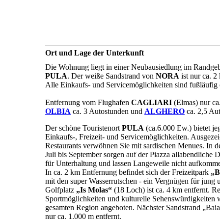
Ort und Lage der Unterkunft
Die Wohnung liegt in einer Neubausiedlung im Randgeb
PULA
. Der weiße Sandstrand von
NORA
ist nur ca. 2
Alle Einkaufs- und Servicemöglichkeiten sind fußläufig 
Entfernung vom Flughafen
CAGLIARI
(Elmas) nur ca
OLBIA
ca. 3 Autostunden und
ALGHERO
ca. 2,5 Au
Der schöne Touristenort
PULA
(ca.6.000 Ew.) bietet je
Einkaufs-, Freizeit- und Servicemöglichkeiten. Ausgeze
Restaurants verwöhnen Sie mit sardischen Menues. In 
Juli bis September sorgen auf der Piazza allabendliche 
für Unterhaltung und lassen Langeweile nicht aufkomm
In ca. 2 km Entfernung befindet sich der Freizeitpark
„
mit den super Wasserrutschen - ein Vergnügen für jung u
Golfplatz
„Is Molas“
(18 Loch) ist ca. 4 km entfernt. Re
Sportmöglichkeiten und kulturelle Sehenswürdigkeiten 
gesamten Region angeboten. Nächster Sandstrand „Baia 
nur ca. 1.000 m entfernt.