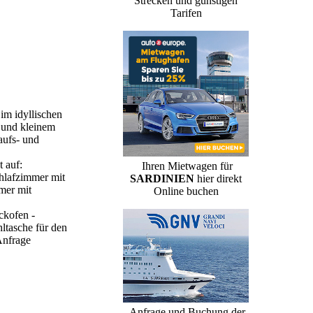
Strecken und günstigen
Tarifen
im idyllischen
g und kleinem
aufs- und
t auf:
Ihren Mietwagen für
chlafzimmer mit
SARDINIEN
hier direkt
mer mit
Online buchen
ckofen -
ltasche für den
Anfrage
Anfrage und Buchung der