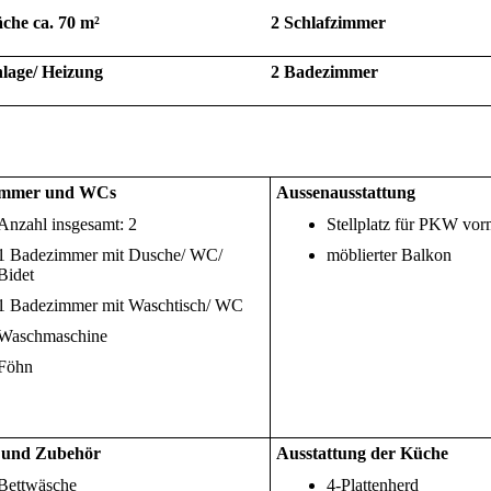
che ca. 70 m²
2 Schlafzimmer
lage/ Heizung
2 Badezimmer
immer und WCs
Aussenausstattung
Anzahl insgesamt: 2
Stellplatz für PKW vo
1 Badezimmer mit Dusche/ WC/
möblierter Balkon
Bidet
1 Badezimmer mit Waschtisch/ WC
Waschmaschine
Föhn
 und Zubehör
Ausstattung der Küche
Bettwäsche
4-Plattenherd