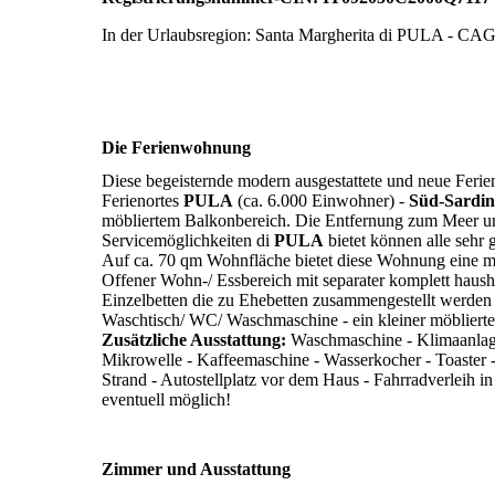
In der Urlaubsregion: Santa Margherita di PULA - C
Die Ferienwohnung
Diese begeisternde modern ausgestattete und neue Ferie
Ferienortes
PULA
(ca. 6.000 Einwohner) -
Süd-Sardin
möbliertem Balkonbereich. Die Entfernung zum Meer 
Servicemöglichkeiten di
PULA
bietet können alle sehr 
Auf ca. 70 qm Wohnfläche bietet diese Wohnung eine 
Offener Wohn-/ Essbereich mit separater komplett haush
Einzelbetten die zu Ehebetten zusammengestellt werde
Waschtisch/ WC/ Waschmaschine - ein kleiner möblierte
Zusätzliche Ausstattung:
Waschmaschine - Klimaanlage
Mikrowelle - Kaffeemaschine - Wasserkocher - Toaster -
Strand - Autostellplatz vor dem Haus - Fahrradverleih
eventuell möglich!
Zimmer und Ausstattung