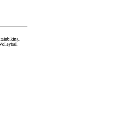
tainbiking,
olleyball,