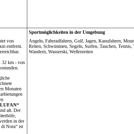
Sportmöglichkeiten in der Umgebung
iet von
Angeln, Fahrradfahren, Golf, Jagen, Kanufahren, Moun
 km entfernt.
Reiten, Schwimmen, Segeln, Surfen, Tauchen, Tennis, V
erreichbar.
Wandern, Wasserski, Wellenreiten
. 32 km - von
tostunden.
gliche
ichnete
den Monaten
Darbietungen
en
BLUFAN“
nd alt. Der
iterhöfe,
werden in der
di Nora“ ist