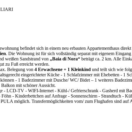
AGLIARI
nwohnung befindet sich in einem neu erbauten Appartementhaus direkt 
ien
. Die Wohnung ist für sich vollständig separat mit eigenem Eingan
und weißen Sandstrand von
„Baia di Nora“
beträgt ca. 2 km. Alle Eink
gut zu Fuß erreicht werden.
max. Belegung von
4 Erwachsene + 1 Kleinkind
und teilt sich wie folg
altsgerecht eingerichteter Küche - 1 Schlafzimmer mit Ehebetten - 1 S
n können - 1 Badezimmer mit Dusche/ WC/ Bidet – 1 weiteres Badezim
 Balkon mit schöner Aussicht.
 - LCD-TV - WIFI-Internet - Kühl-/ Gefrierschrank - Gasherd mit Ba
 Föhn - Kinderbettchen auf Anfrage - Sonnenschirm - Strandtuch - Küh
 in PULA möglich. Transfermöglichkeiten vom/ zum Flughafen sind auf 