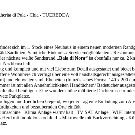
gherita di Pula - Chia - TUEREDDA
findet sich im 1. Stock eines Neubaus in einem neuen modernen Randg
üd-Sardinien. Sämtliche Einkaufs-/ Servicemöglichkeiten - Restaurants
. Der nächste weiße Sandstrand
„Baia di Nora“
ist ebenfalls nur ca. 2 k
er Nachbarschaft.
g und komplett und mit viel Liebe zum Detail ausgestattet und bietet b
offene Wohnbereich verfügt über eine voll haushaltsgerecht ausgestatte
m) und ein weiteres mit Ehebetten (französisches Format 140 x 200 cm,
mer ist mit allen Annehmlichkeiten Handtüchern/ Badetücher ausgestat
Aufenthalt benötigen. Eine wunderschöne möblierte Dachterrasse rundet
vate Parkplätze.
 ruhigen und friedlichen Gegend, wo jeder Tag eine Einladung zum Abs
ürdigkeiten und bezaubernden Orte einlädt.
lmaschine - Klima-Anlage warm/ kalt - TV-SAT-Anlage - WIFI-Interne
- Herd mit Induktionskochfeld - Mikrowelle mit Backvorrichtung - Küh
atz.