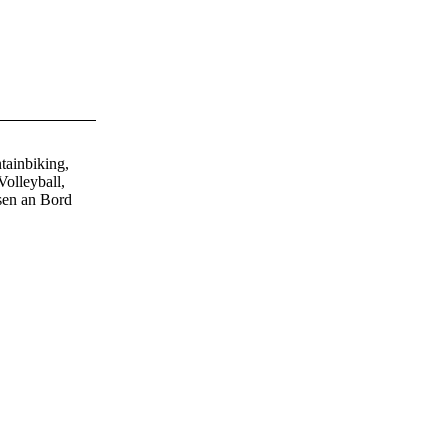
tainbiking,
olleyball,
sen an Bord