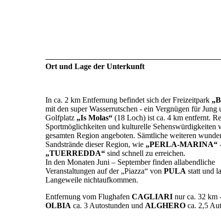
Ort und Lage der Unterkunft
In ca. 2 km Entfernung befindet sich der Freizeitpark
„
mit den super Wasserrutschen - ein Vergnügen für Jung 
Golfplatz
„Is Molas“
(18 Loch) ist ca. 4 km entfernt. Re
Sportmöglichkeiten und kulturelle Sehenswürdigkeiten 
gesamten Region angeboten. Sämtliche weiteren wunde
Sandstrände dieser Region, wie
„PERLA-MARINA“
„TUERREDDA“
sind schnell zu erreichen.
In den Monaten Juni – September finden allabendliche
Veranstaltungen auf der „Piazza“ von
PULA
statt und l
Langeweile nichtaufkommen.
Entfernung vom Flughafen
CAGLIARI
nur ca. 32 km 
OLBIA
ca. 3 Autostunden und
ALGHERO
ca. 2,5 Au