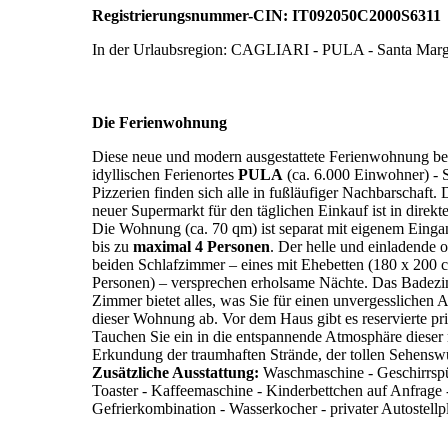
Registrierungsnummer-CIN: IT092050C2000S6311
In der Urlaubsregion: CAGLIARI - PULA - Santa Mar
Die Ferienwohnung
Diese neue und modern ausgestattete Ferienwohnung be
idyllischen Ferienortes
PULA
(ca. 6.000 Einwohner) - S
Pizzerien finden sich alle in fußläufiger Nachbarschaft
neuer Supermarkt für den täglichen Einkauf ist in direkt
Die Wohnung (ca. 70 qm) ist separat mit eigenem Eingan
bis zu
maximal 4 Personen
. Der helle und einladende 
beiden Schlafzimmer – eines mit Ehebetten (180 x 200 c
Personen) – versprechen erholsame Nächte. Das Badezim
Zimmer bietet alles, was Sie für einen unvergesslichen 
dieser Wohnung ab. Vor dem Haus gibt es reservierte pri
Tauchen Sie ein in die entspannende Atmosphäre dieser
Erkundung der traumhaften Strände, der tollen Sehensw
Zusätzliche Ausstattung:
Waschmaschine - Geschirrspü
Toaster - Kaffeemaschine - Kinderbettchen auf Anfrage 
Gefrierkombination - Wasserkocher - privater Autostellpl