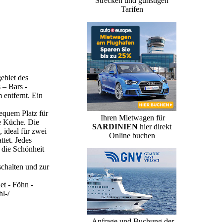
Strecken und günstigen
Tarifen
ebiet des
 – Bars -
m entfernt. Ein
equem Platz für
Ihren Mietwagen für
te Küche. Die
SARDINIEN
hier direkt
 ideal für zwei
Online buchen
tet. Jedes
 die Schönheit
chalten und zur
t - Föhn -
l-/
Anfrage und Buchung der